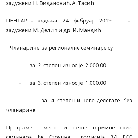
задужени Н. Видановић, А. Тасић
ЦЕНТАР – недеља, 24. фебруар 2019. –
задужени М. Делић и др. И. Мандић
Чланарине за регионалне семинаре су
– за 2. степен износ је 2.000,00
– за 3. степен износ је 1.000,00
– за 4. степен и нове делегате без
чланарине
Програме , место и тачне термине свих
семинара ће Стручна комисија ЗД РСС