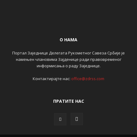
О НАМА
Портал Заједнице Делегата Рукометног Савеза Србије је
намењен члановима Зајденице ради правовременог
информисања о раду Заједнице.
Контактирајте нас:
office@zdrss.com
ПРАТИТЕ НАС