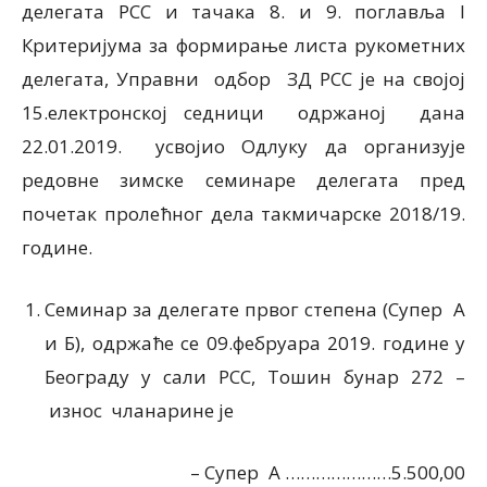
делегата РСС и тачака 8. и 9. поглавља I
Критеријума за формирање листа рукометних
делегата, Управни одбор ЗД РСС је на својој
15.електронској седници одржаној дана
22.01.2019. усвојио Одлуку да организује
редовне зимске семинаре делегата пред
почетак пролећног дела такмичарске 2018/19.
године.
Семинар за делегате првог степена (Супер А
и Б), одржаће се 09.фебруара 2019. године у
Београду у сали РСС, Тошин бунар 272 –
износ чланарине је
– Супер А …………………5.500,00