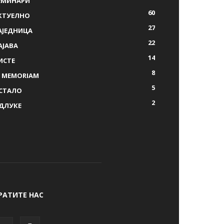
ЕМИНАРИ
60
КТУЕЛНО
27
АЈЕДНИЦА
22
АЈАВА
14
ИСТЕ
8
N MEMORIAM
5
СТАЛО
2
ДЛУКЕ
РАТИТЕ НАС