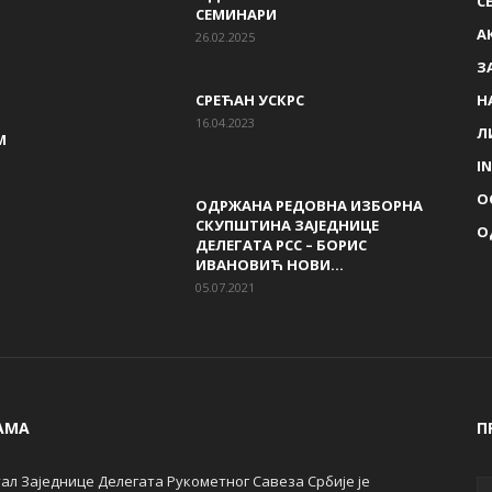
С
СЕМИНАРИ
A
26.02.2025
З
СРЕЋАН УСКРС
Н
16.04.2023
Л
М
I
О
ОДРЖАНА РЕДОВНА ИЗБОРНА
СКУПШТИНА ЗАЈЕДНИЦЕ
О
ДЕЛЕГАТА РСС – БОРИС
ИВАНОВИЋ НОВИ...
05.07.2021
АМА
П
ал Заједнице Делегата Рукометног Савеза Србије је