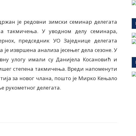
одржан је редовни зимски семинар делегата
ена такмичења. У уводном делу семинара,
рнох, председник УО Заједнице делегата
а је извршена анализа јесењег дела сезоне. У
ивну улогу имали су Данијела Косановић и
вишег степена такмичења. Вреди напоменути
атија за новог члана, пошто је Мирко Кењало
ње рукометног делегата.