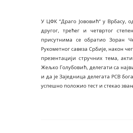
У ЦФК “Драго Јововић“ у Врбасу, 
другог, трећег и четвртог степ
присутнима се обратио Зоран Че
Рукометног савеза Србије, након чег
презентацији стручних тема, акт
Жељко Голубовић, делегати са нај
и да је Заједница делегата РСВ бог
успешно положио тест и стекао зва