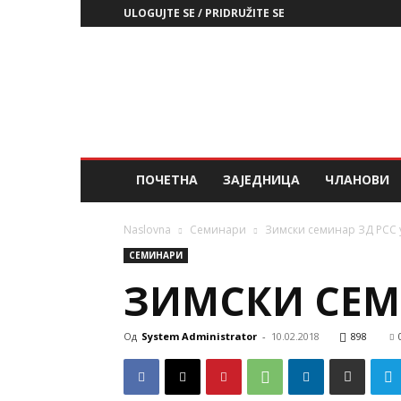
ULOGUJTE SE / PRIDRUŽITE SE
ЗД
РСС
ПОЧЕТНА
ЗАЈЕДНИЦА
ЧЛАНОВИ
Naslovna
Семинари
Зимски семинар ЗД РСС 
СЕМИНАРИ
ЗИМСКИ СЕМИ
Од
System Administrator
-
10.02.2018
898