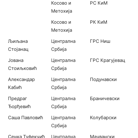
Косово и
РС КиМ
Метохија
Косово и
РК КиМ
Метохија
Љиљана
Централна
ГРС Ниш
Стојанац
Србија
Јована
Централна
ГРС Крагујевац
Стоиљковић
Србија
Александар
Централна
Подунавски
Кабић
Србија
Предраг
Централна
Браничевски
Ђорђевић
Србија
Саша Павловић
Централна
Колубарски
Србија
Сенка Туфекчић
Централна
Мачвански