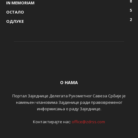
8
IN MEMORIAM
5
ОСТАЛО
2
ОДЛУКЕ
О НАМА
Портал Заједнице Делегата Рукометног Савеза Србије је
намењен члановима Зајденице ради правовременог
информисања о раду Заједнице.
Контактирајте нас:
office@zdrss.com