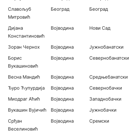
Славољуб
Београд
Београд
Митровић
Дијана
Војводина
Нови Сад
Константиновић
Зоран Чернох
Војводина
Јужнобанатски
Борис
Војводина
Севернобанатски
Вукашиновић
Весна Мандић
Војводина
Средњебанатски
Ђуро Ћупурдија
Војводина
Севернобачки
Миодраг Аћић
Војводина
Западнобачки
Вукашин Вујичић
Војводина
Јужнобачки
Срђан
Војводина
Сремски
Веселиновић