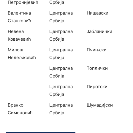
Петронијевић
Србија
Валентина
Централна
Нишавски
Станковић
Србија
Невена
Централна
Јабланички
Ковачевић
Србија
Милош
Централна
Пчињски
Недељковић
Србија
Централна
Топлички
Србија
Централна
Пиротски
Србија
Бранко
Централна
Шумадијски
Симоновић
Србија