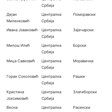
Србија
Дејан
Централна
Поморавски
Миленковић
Србија
Ивана Јовановић
Централна
Зајечарски
Србија
Милош Илић
Централна
Борски
Србија
Мица Савковић
Централна
Моравички
Србија
Горан Соколовић
Централна
Рашки
Србија
Кристина
Централна
Златиборски
Јоксимовић
Србија
Весна
Централна
Расински