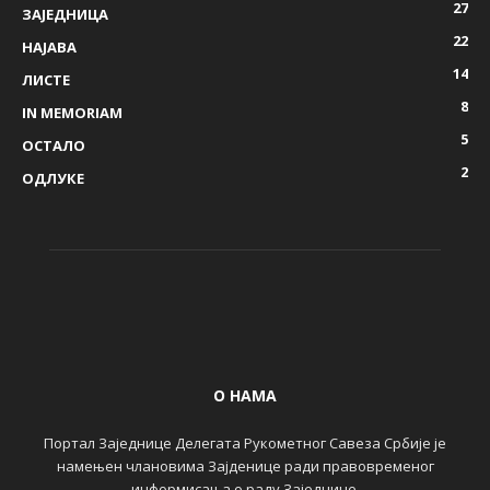
27
ЗАЈЕДНИЦА
22
НАЈАВА
14
ЛИСТЕ
8
IN MEMORIAM
5
ОСТАЛО
2
ОДЛУКЕ
О НАМА
Портал Заједнице Делегата Рукометног Савеза Србије је
намењен члановима Зајденице ради правовременог
информисања о раду Заједнице.