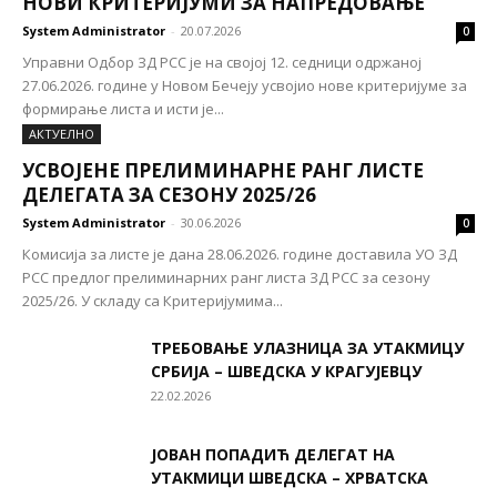
НОВИ КРИТЕРИЈУМИ ЗА НАПРЕДОВАЊЕ
System Administrator
-
20.07.2026
0
Управни Одбор ЗД РСС је на својој 12. седници одржаној
27.06.2026. године у Новом Бечеју усвојио нове критеријуме за
формирање листа и исти је...
AКТУЕЛНО
УСВОЈЕНЕ ПРЕЛИМИНАРНЕ РАНГ ЛИСТЕ
ДЕЛЕГАТА ЗА СЕЗОНУ 2025/26
System Administrator
-
30.06.2026
0
Комисија за листе је дана 28.06.2026. године доставила УО ЗД
РСС предлог прелиминарних ранг листа ЗД РСС за сезону
2025/26. У складу са Критеријумима...
ТРЕБОВАЊЕ УЛАЗНИЦА ЗА УТАКМИЦУ
СРБИЈА – ШВЕДСКА У КРАГУЈЕВЦУ
22.02.2026
ЈОВАН ПОПАДИЋ ДЕЛЕГАТ НА
УТАКМИЦИ ШВЕДСКА – ХРВАТСКА