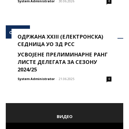
System Administrator
-
30.06.2026
0
ОДЛУКЕ
ОДРЖАНА XXIII (ЕЛЕКТРОНСКА)
СЕДНИЦА УО ЗД РСС
УСВОЈЕНЕ ПРЕЛИМИНАРНЕ РАНГ
System Administrator
-
16.08.2024
0
ЛИСТЕ ДЕЛЕГАТА ЗА СЕЗОНУ
2024/25
System Administrator
-
21.06.2025
0
ВИДЕО