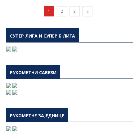
goalkeeper in the head with the ball
06:17
1
2
3
IHF Rule Interpretation 7 | Hitting the
goalkeeper in the head with the ball
07:22
СУПЕР ЛИГА И СУПЕР Б ЛИГА
РУКОМЕТНИ САВЕЗИ
РУКОМЕТНЕ ЗАЈЕДНИЦЕ