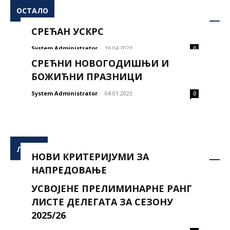
ОСТАЛО
СРЕЋАН УСКРС
System Administrator
-
16.04.2023
0
СРЕЋНИ НОВОГОДИШЊИ И
БОЖИЋНИ ПРАЗНИЦИ
System Administrator
-
04.01.2023
0
ЛИСТЕ
НОВИ КРИТЕРИЈУМИ ЗА
НАПРЕДОВАЊЕ
УСВОЈЕНЕ ПРЕЛИМИНАРНЕ РАНГ
System Administrator
-
20.07.2026
0
ЛИСТЕ ДЕЛЕГАТА ЗА СЕЗОНУ
2025/26