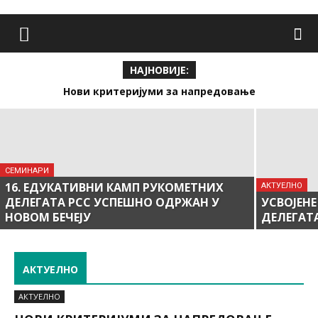
AКТУЕЛНО
НОВИ КРИТЕРИЈУМИ ЗА
НАЈНОВИЈЕ:
НАПРЕДОВАЊЕ
Нови критеријуми за напредовање
СЕМИНАРИ
16. ЕДУКАТИВНИ КАМП РУКОМЕТНИХ
AКТУЕЛНО
ДЕЛЕГАТА РСС УСПЕШНО ОДРЖАН У
УСВОЈЕН
НОВОМ БЕЧЕЈУ
ДЕЛЕГАТА
АКТУЕЛНО
AКТУЕЛНО