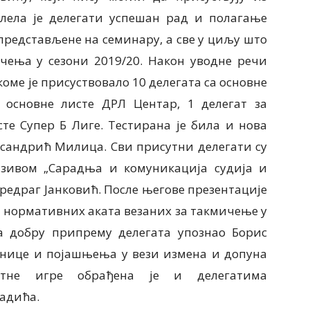
елела је делегати успешан рад и полагање
и представљене на семинару, а све у циљу што
чења у сезони 2019/20. Након уводне речи
оме је присуствовало 10 делегата са основне
 основне листе ДРЛ Центар, 1 делегат за
те Супер Б Лиге. Тестирана је била и нова
ксандрић Милица. Сви присутни делегати су
азивом „Сарадња и комуникација судија и
Предраг Јанковић. После његове презентације
а нормативних аката везаних за такмичење у
за добру припрему делегата упознао Борис
рнице и појашњења у вези измена и допуна
етне игре обрађена је и делегатима
падића.