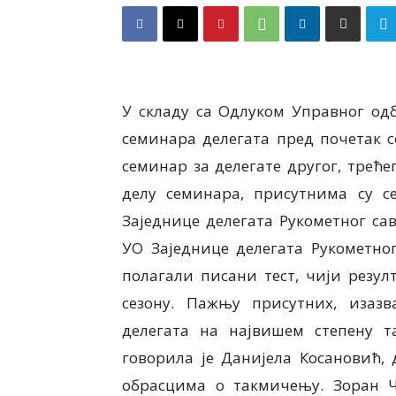
У складу са Одлуком Управног од
семинара делегата пред почетак с
семинар за делегате другог, трећ
делу семинара, присутнима су с
Заједнице делегата Рукометног са
УО Заједнице делегата Рукометног
полагали писани тест, чији резул
сезону. Пажњу присутних, изазв
делегата на највишем степену 
говорила је Данијела Косановић,
обрасцима о такмичењу. Зоран Ч