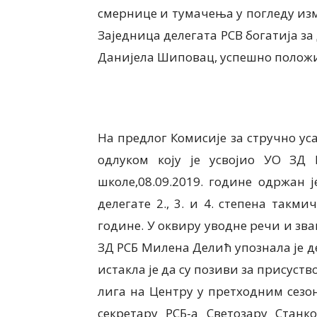
смернице и тумачења у погледу из
Заједница делегата РСВ богатија за
Данијела Шиповац, успешно положил
На предлог Комисије за стручно ус
одлуком коју је усвојио УО ЗД 
школе,08.09.2019. године одржан 
делегате 2., 3. и 4. степена такм
године. У оквиру уводне речи и з
ЗД РСБ Милена Делић упознала је д
истакла је да су позиви за присуст
лига на Центру у претходним сезо
секретару РСБ-а Светозару Станк