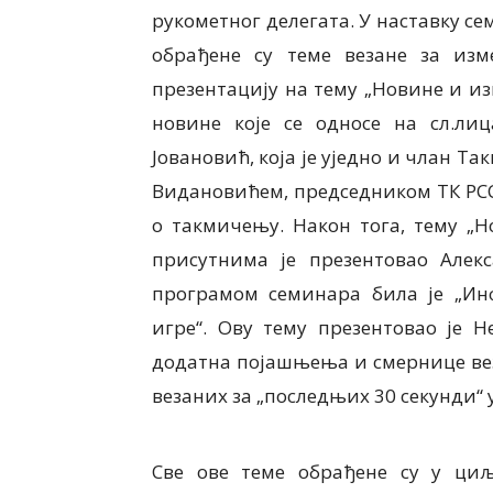
рукометног делегата. У наставку с
обрађене су теме везане за из
презентацију на тему „Новине и из
новине које се односе на сл.ли
Јовановић, која је уједно и члан Та
Видановићем, председником ТК РСС
о такмичењу. Након тога, тему „
присутнима је презентовао Алек
програмом семинара била је „Ин
игре“. Ову тему презентовао је Н
додатна појашњења и смернице вез
везаних за „последњих 30 секунди“ 
Све ове теме обрађене су у ци