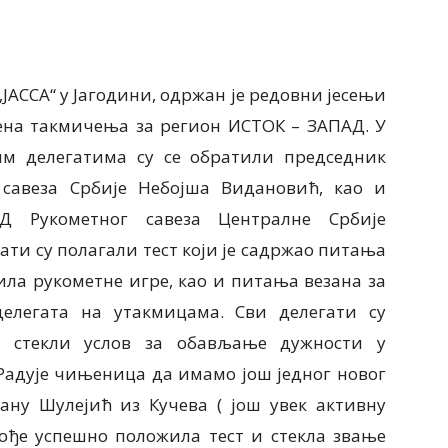
„ЈАССА“ у Јагодини, одржан је редовни јесењи
епена такмичења за регион ИСТОК – ЗАПАД. У
им делегатима су се обратили председник
 савеза Србије Небојша Видановић, као и
Д Рукометног савеза Централне Србије
ати су полагали тест који је садржао питања
а рукометне игре, као и питања везана за
елегата на утакмицама. Сви делегати су
е стекли услов за обављање дужности у
 Радује чињеница да имамо још једног новог
ану Шулејић из Кучева ( још увек активну
акође успешно положила тест и стекла звање