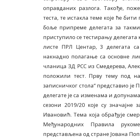
оправданих разлога. Такође, пож
теста, те истакла теме које ће бит
боље припреме делегата за такми
приступило се тестирању делегата к
листе ПРЛ Центар, 3 делегата са
накнадно полагање са основне лис
чланица ЗД РСС из Смедерева, Але
положили тест. Прву тему под н
записничког стола“ представио је 
делегате је са изменама и допунам
сезони 2019/20 које су значајне 
Ивановић. Тема која обрађује сме
Међународних Правила руком
представљена од стране Јована По