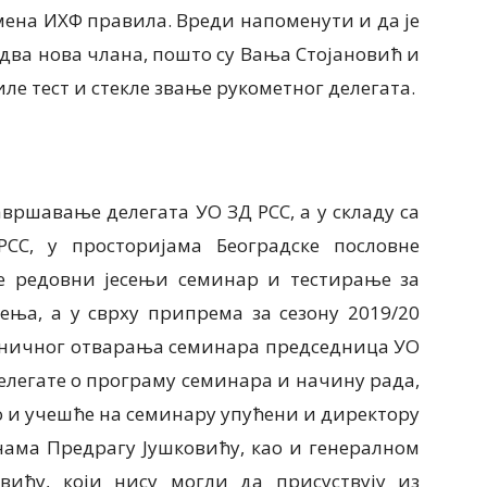
мена ИХФ правила. Вреди напоменути и да је
 два нова члана, пошто су Вања Стојановић и
е тест и стекле звање рукометног делегата.
авршавање делегата УО ЗД РСС, а у складу са
РСС, у просторијама Београдске пословне
је редовни јесењи семинар и тестирање за
ичења, а у сврху припрема за сезону 2019/20
ваничног отварања семинара председница УО
елегате о програму семинара и начину рада,
во и учешће на семинару упућени и директору
нама Предрагу Јушковићу, као и генералном
овићу, који нису могли да присуствују из