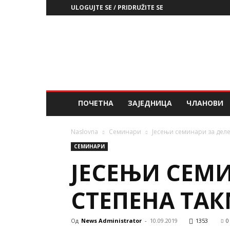
ULOGUJTE SE / PRIDRUŽITE SE
ЗД
РСС
ПОЧЕТНА
ЗАЈЕДНИЦА
ЧЛАНОВИ
Naslovna
Семинари
Јесењи семинари за делег
СЕМИНАРИ
ЈЕСЕЊИ СЕМИН
СТЕПЕНА ТА
Од
News Administrator
-
10.09.2019
1353
0