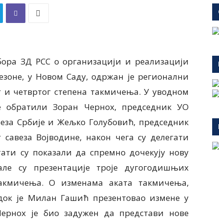
бора ЗД РСС о организацији и реализацији
езоне, у Новом Саду, одржан je регионални
ег и четвртог степена такмичења. У уводном
е обратили Зоран Чернох, председник УО
веза Србије и Жељко Голубовић, председник
 савеза Војводине, након чега су делегати
тати су показали да спремно дочекују нову
але су презентације троје дугогодишњих
такмичења. О изменама аката такмичења,
 док је Милан Гашић презентовао измене у
ернох је био задужен да представи нове