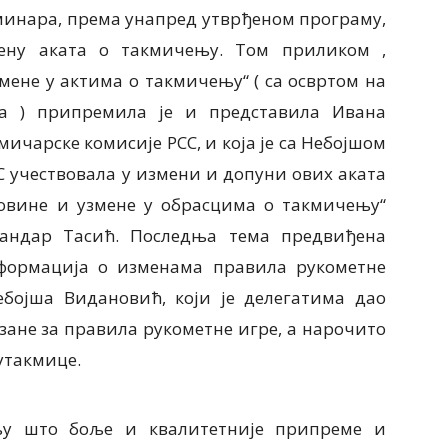
еминара, према унапред утврђеном програму,
мену аката о такмичењу. Том приликом ,
мене у актима о такмичењу“ ( са освртом на
ца ) припремила је и представила Ивана
кмичарске комисије РСС, и која је са Небојшом
 учествовала у измени и допуни ових аката
Новине и узмене у обрасцима о такмичењу“
сандар Тасић. Последња тема предвиђена
формација о изменама правила рукометне
ебојша Видановић, који је делегатима дао
ане за правила рукометне игре, а нарочито
утакмице.
љу што боље и квалитетније припреме и