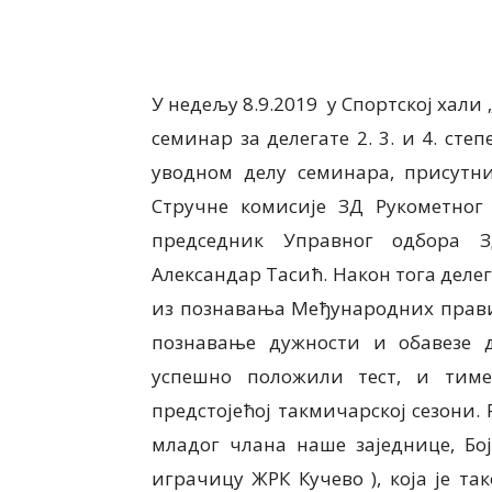
У недељу 8.9.2019 у Спортској хали 
семинар за делегате 2. 3. и 4. ст
уводном делу семинара, присутн
Стручне комисије ЗД Рукометног
председник Управног одбора З
Александар Тасић. Након тога делег
из познавања Међународних правил
познавање дужности и обавезе д
успешно положили тест, и тим
предстојећој такмичарској сезони.
младог члана наше заједнице, Бој
играчицу ЖРК Кучево ), која је т