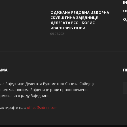
I
О
ОДРЖАНА РЕДОВНА ИЗБОРНА
СКУПШТИНА ЗАЈЕДНИЦЕ
О
ДЕЛЕГАТА РСС – БОРИС
ИВАНОВИЋ НОВИ...
05.07.2021
АМА
П
ал Заједнице Делегата Рукометног Савеза Србије је
њен члановима Зајденице ради правовременог
рмисања о раду Заједнице.
актирајте нас:
office@zdrss.com