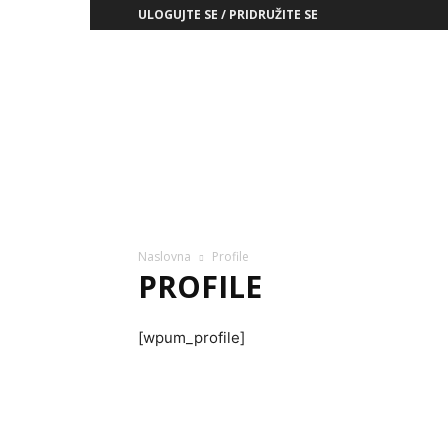
ULOGUJTE SE / PRIDRUŽITE SE
ЗД
РСС
Naslovna
Profile
PROFILE
[wpum_profile]