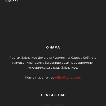
ОДЛУКЕ
О НАМА
Портал Заједнице Делегата Рукометног Савеза Србије је
намењен члановима Зајденице ради правовременог
информисања о раду Заједнице.
Контактирајте нас:
office@zdrss.com
ПРАТИТЕ НАС