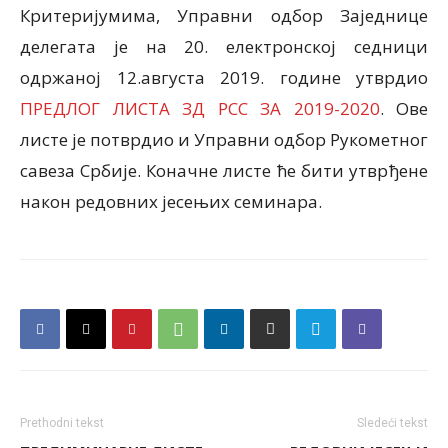
Критеријумима, Управни одбор Заједнице
делегата је на 20. електронској седници
одржаној 12.aвгуста 2019. године утврдио
ПРЕДЛОГ ЛИСТA ЗД РСС ЗА 2019-2020
. Ове
листе је потврдио и Управни одбор Рукометног
савеза Србије. Коначне листе ће бити утврђене
након редовних јесењих семинара.
Prethodni tekst
Sledeći tekst