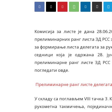
Комисија за листе је дана 28.06.
прелиминарних ранг листа ЗД РСС з
за формирање листа делегата за рук
седници која је одржана 28. ју
прелиминарне ранг листе ЗД РСС з
погледати овде.
Прелиминарне ранг листе делегата 
У складу са поглављем VIII тачка 3
рукометна такмичења, појединач