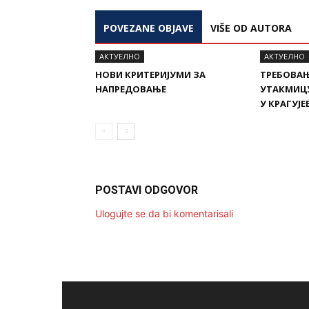
POVEZANE OBJAVE
VIŠE OD AUTORA
AКТУЕЛНО
AКТУЕЛНО
НОВИ КРИТЕРИЈУМИ ЗА
ТРЕБОВАЊ
НАПРЕДОВАЊЕ
УТАКМИЦУ
У КРАГУЈЕ
POSTAVI ODGOVOR
Ulogujte se da bi komentarisali