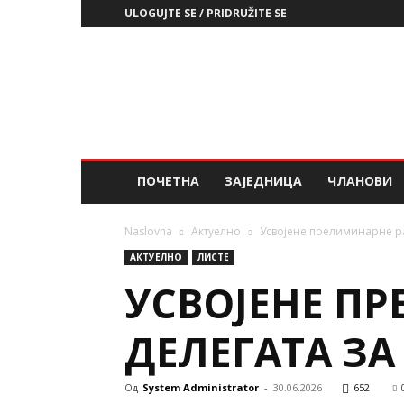
ULOGUJTE SE / PRIDRUŽITE SE
ЗД
РСС
ПОЧЕТНА
ЗАЈЕДНИЦА
ЧЛАНОВИ
Naslovna
Aктуелно
Усвојене прелиминарне ра
AКТУЕЛНО
ЛИСТЕ
УСВОЈЕНЕ П
ДЕЛЕГАТА ЗА 
Од
System Administrator
-
30.06.2026
652