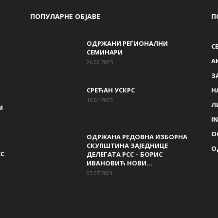
ПОПУЛАРНЕ ОБЈАВЕ
П
ОДРЖАНИ РЕГИОНАЛНИ
С
СЕМИНАРИ
A
26.02.2025
З
СРЕЋАН УСКРС
Н
16.04.2023
Л
М
I
О
ОДРЖАНА РЕДОВНА ИЗБОРНА
СКУПШТИНА ЗАЈЕДНИЦЕ
О
СС
ДЕЛЕГАТА РСС – БОРИС
ИВАНОВИЋ НОВИ...
05.07.2021