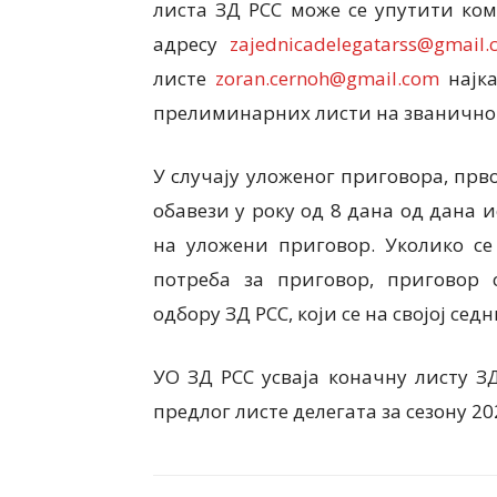
листа ЗД РСС може се упутити ком
адресу
zajednicadelegatarss@gmail.
листе
zoran.cernoh@gmail.com
најка
прелиминарних листи на званичном 
У случају уложеног приговора, прво
обавези у року од 8 дана од дана 
на уложени приговор. Уколико се 
потреба за приговор, приговор 
одбору ЗД РСС, који се на својој с
УО ЗД РСС усваја коначну листу ЗД
предлог листе делегата за сезону 20