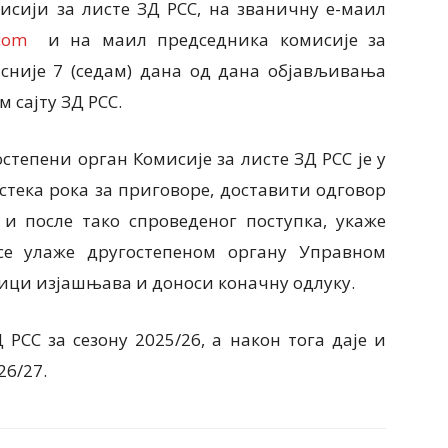
исији за листе ЗД РСС, на званичну е-маил
com
и на маил председника комисије за
сније 7 (седам) дана од дана објављивања
сајту ЗД РСС.
степени орган Комисије за листе ЗД РСС је у
истека рока за приговоре, доставити одговор
и после тако спроведеног поступка, укаже
се улаже другостепеном органу Управном
едници изјашњава и доноси коначну одлуку.
 РСС за сезону 2025/26, а након тога даје и
26/27.