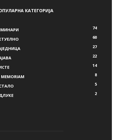
ОПУЛАРНА КАТЕГОРИЈА
74
ЕМИНАРИ
60
КТУЕЛНО
27
АЈЕДНИЦА
22
АЈАВА
14
ИСТЕ
8
N MEMORIAM
5
СТАЛО
2
ДЛУКЕ