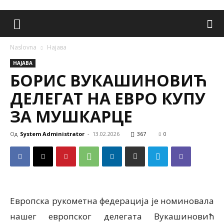
Naslovna
Најава
НАЈАВА
БОРИС ВУКАШИНОВИЋ
ДЕЛЕГАТ НА ЕВРО КУПУ
ЗА МУШКАРЦЕ
Од
System Administrator
-
13.02.2026
367
0
Европска рукометна федерација је номиновала
нашег европског делегата Вукашиновић