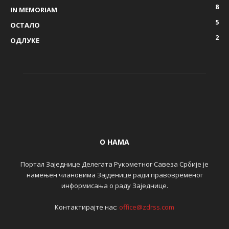
8
IN MEMORIAM
5
ОСТАЛО
2
ОДЛУКЕ
О НАМА
Портал Заједнице Делегата Рукометног Савеза Србије је
намењен члановима Зајденице ради правовременог
информисања о раду Заједнице.
Контактирајте нас:
office@zdrss.com