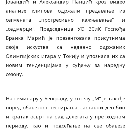
Јовандић и Александар Панџић кроз видео
анализе клипова одржали предавање из
сегмената „прогресивно кажњавање“ и
„седмерци“. Председница УО ЗСиК Госпођа
Бранка Марић је презентовала присутнима
своја искуства са недавно одржаних
Олимпијских игара у Токију и упознала их са
новим тенденцијама у суђењу за наредну
сезону.
На семинару у Београду, у хотелу „М“ је такође
поред обавезног тестирања, саставни део био
и кратак осврт на рад делегата у претходном
периоду, као и подсећање на све обавезе