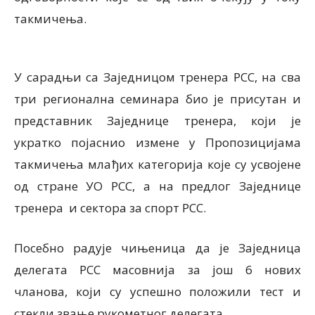
такмичења.
У сарадњи са Заједницом тренера РСС, на сва
три регионална семинара био је присутан и
представник Заједнице тренера, који је
укратко појаснио измене у Пропозицијама
такмичења млађих категорија које су усвојене
од стране УО РСС, а на предлог Заједнице
тренера и сектора за спорт РСС.
Посебно радује чињеница да је Заједница
делегата РСС масовнија за још 6 нових
чланова, који су успешно положили тест и
стекли звање рукометног делегата.