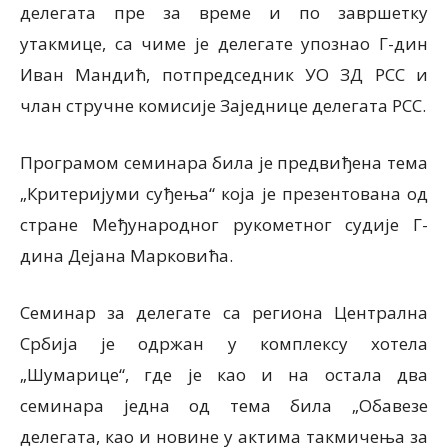
делегата пре за време и по завршетку
утакмице, са чиме је делегате упознао Г-дин
Иван Мандић, потпредседник УО ЗД РСС и
члан стручне комисије Заједнице делегата РСС.
Програмом семинара била је предвиђена тема
„Критеријуми суђења“ која је презентована од
стране Међународног рукометног судије Г-
дина Дејана Марковића.
Семинар за делегате са региона Централна
Србија је одржан у комплексу хотела
„Шумарице“, где је као и на остала два
семинара једна од тема била „Обавезе
делегата, као и новине у актима такмичења за