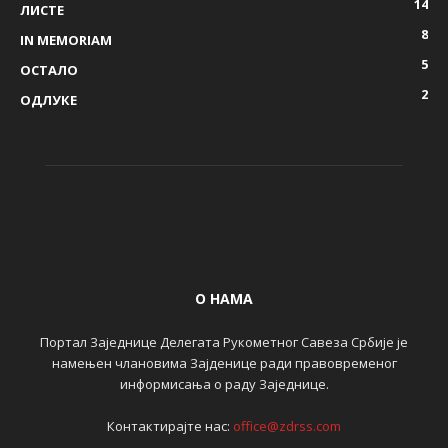
14
ЛИСТЕ
8
IN MEMORIAM
5
ОСТАЛО
2
ОДЛУКЕ
О НАМА
Портал Заједнице Делегата Рукометног Савеза Србије је
намењен члановима Зајденице ради правовременог
информисања о раду Заједнице.
Контактирајте нас:
office@zdrss.com