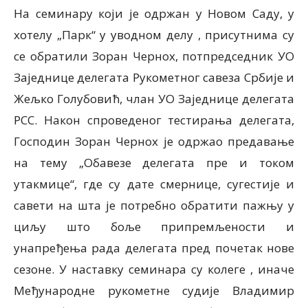
На семинару који је одржан у Новом Саду, у
хотелу „Парк“ у уводном делу , присутнима су
се обратили Зоран Чернох, потпредседник УО
Заједнице делегата Рукометног савеза Србије и
Жељко Голубовић, члан УО Заједнице делегата
РСС. Након спроведеног тестирања делегата,
Господин Зоран Чернох је одржао предавање
на тему „Обавезе делегата пре и током
утакмице“, где су дате смернице, сугестије и
савети на шта је потребно обратити пажњу у
циљу што боље припремљености и
унапређења рада делегата пред почетак нове
сезоне. У наставку семинара су колеге , иначе
Међународне рукометне судије Владимир