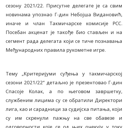
сезону 2021/22. Присутне делегате је са свим
новинама упознао Г-дин Небојша Видановић,
иначе и члан Такмичарске комисије РСС.
Посебан акценат је такође био стављен и на
сегмент рада делегата који се тиче познавања
Међународних правила рукометне игре.
Тему „Критеријуми суђења у такмичарској
сезони 2021/22“ детаљно је презентовао Г-дин
Спасоје Колак, а по његовом завршетку,
службеним лицима су се обратили Директори
лига, као и сарадници за судијска питања, који
су им скренули пажњу на све обавезе и
одговорности које се од њих очекују у току