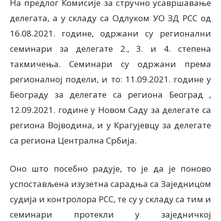
На предлог Комисије за стручно усавршавање
делегата, а у складу са Одлуком УО ЗД РСС од
16.08.2021. године, одржани су регионални
семинари за делегате 2., 3. и 4. степена
такмичења. Семинари су одржани према
регионалној подели, и то: 11.09.2021. године у
Београду за делегате са региона Београд ,
12.09.2021. године у Новом Саду за делегате са
региона Војводина, и у Крагујевцу за делегате
са региона Централна Србија.
Оно што посебно радује, то је да је поново
успостављена изузетна сарадња са Заједницом
судија и контролора РСС, те су у складу са тим и
семинари протекли у заједничкој