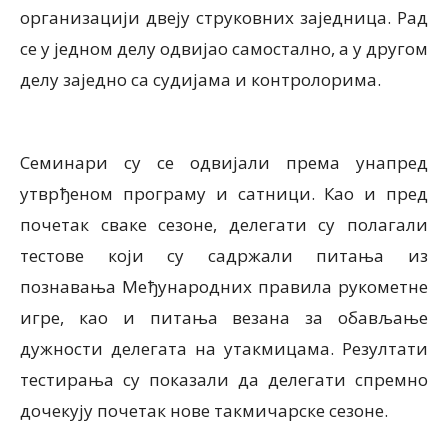
организацији двеју струковних заједница. Рад
се у једном делу одвијао самостално, а у другом
делу заједно са судијама и контролорима.
Семинари су се одвијали према унапред
утврђеном програму и сатници. Као и пред
почетак сваке сезоне, делегати су полагали
тестове који су садржали питања из
познавања Међународних правила рукометне
игре, као и питања везана за обављање
дужности делегата на утакмицама. Резултати
тестирања су показали да делегати спремно
дочекују почетак нове такмичарске сезоне.