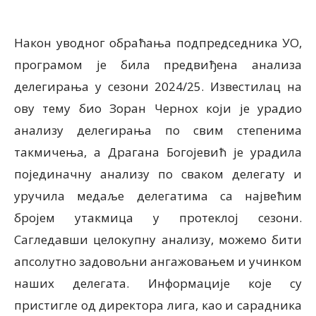
Након уводног обраћања подпредседника УО,
програмом је била предвиђена анализа
делегирања у сезони 2024/25. Известилац на
ову тему био Зоран Чернох који је урадио
анализу делегирања по свим степенима
такмичења, а Драгана Богојевић је урадила
појединачну анализу по сваком делегату и
уручила медаље делегатима са највећим
бројем утакмица у протеклој сезони.
Сагледавши целокупну анализу, можемо бити
апсолутно задовољни ангажовањем и учинком
наших делегата. Информације које су
пристигле од директора лига, као и сарадника