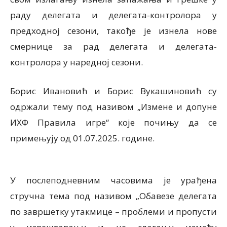
раду делегата и делегата-контролора у
предходној сезони, такође је изнела нове
смернице за рад делегата и делегата-
контролора у наредној сезони.
Борис Ивановић и Борис Вукашиновић су
одржали тему под називом „Измене и допуне
ИХФ Правила игре“ које почињу да се
примењују од 01.07.2025. године.
У послеподневним часовима је урађена
стручна тема под називом „Обавезе делегата
по завршетку утакмице – проблеми и пропусти