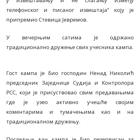
у извештавању и не слагању између
телефонског и писаног извештаја“ коју је
припремио Стевица Јевремов.
У вечерњим сатима је одржано
традиционално дружење свих учесника кампа.
Гост кампа је био господин Ненад Николић
председник Заједнице Судија и Контролора
РСС, који је присуствовао свим предавањима
где је узео активно учешће својим
коментарима и тумачењима као и на
традиционалном дружењу.
Последњи дан кампа је био резервисан за