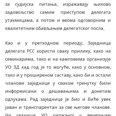
за судијска питања, изражавају њихово
задовољство самим приступом делегата
утакмицама, а потом и веома одговорним и
квалитетним обављањем делегатског посла.
Као и у претходном периоду, Заједница
делегата РСС користи сваку прилику, како на
семинарима, тако и на камповима организује
УО ЗД кад год је то могуће, како у основном,
тако и у проширеном саставу, како би и остали
чланови заједнице у сваком тренутку били
информисани о дешавањима и донетим
одлукама. Рад заједнице је био и биће увек
јаван и транспарентан за све његове чланове.
На седници УО одржаној у вечерњим