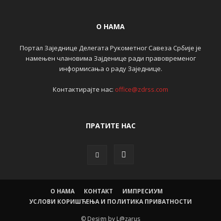
О НАМА
Портал Заједнице Делегата Рукометног Савеза Србије је
намењен члановима Зајденице ради правовременог
информисања о раду Заједнице.
Контактирајте нас:
office@zdrss.com
ПРАТИТЕ НАС
О НАМА
КОНТАКТ
ИМПРЕСИУМ
УСЛОВИ КОРИШЋЕЊА И ПОЛИТИКА ПРИВАТНОСТИ
© Design by L@zarus