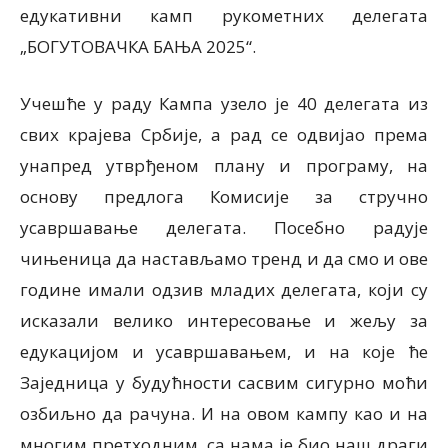
едукативни камп рукометних делегата
„БОГУТОВАЧКА БАЊА 2025“.
Учешће у раду Кампа узело је 40 делегата из
свих крајева Србије, а рад се одвијао према
унапред утврђеном плану и програму, на
основу предлога Комисије за стручно
усавршавање делегата. Посебно радује
чињеница да настављамо тренд и да смо и ове
године имали одзив младих делегата, који су
исказали велико интересовање и жељу за
едукацијом и усавршавањем, и на које ће
Заједница у будућности сасвим сигурно моћи
озбиљно да рачуна. И на овом кампу као и на
многим претходним, са нама је био наш драги