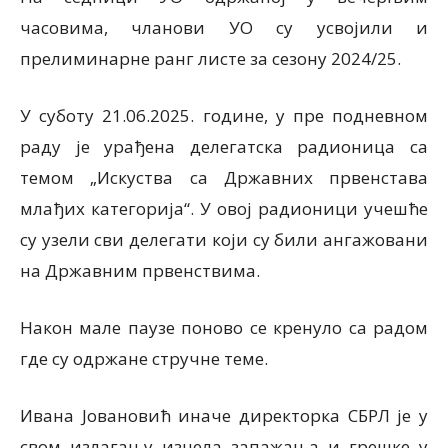
часовима, чланови УО су усвојили и
прелиминарне ранг листе за сезону 2024/25.
У суботу 21.06.2025. године, у пре подневном
раду је урађена делегатска радионица са
темом „Искуства са Државних првенстава
млађих категорија“. У овој радионици учешће
су узели сви делегати који су били ангажовани
на Државним првенствима.
Након мале паузе поново се кренуло са радом
где су одржане стручне теме.
Ивана Јовановић иначе директорка СБРЛ је у
свом излагању изнела запажања и грешке у