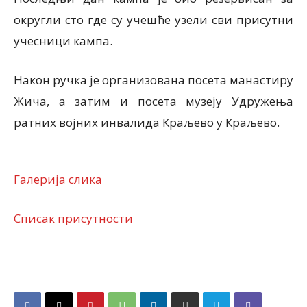
округли сто где су учешће узели сви присутни
учесници кампа.
Након ручка је организована посета манастиру
Жича, а затим и посета музеју Удружења
ратних војних инвалида Краљево у Краљево.
Галерија слика
Списак присутности