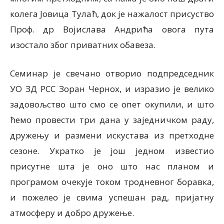
колега Јовица Тулаћ, док је нажалост присуство
Проф. др Војислава Андрића овога пута
изостало због приватних обавеза.
Семинар је свечано отворио подпредседник
УО ЗД РСС Зоран Чернох, и изразио је велико
задовољство што смо се опет окупили, и што
ћемо провести три дана у заједничком раду,
дружењу и размени искустава из претходне
сезоне. Укратко је још једном известио
присутне шта је оно што нас планом и
програмом очекује током тродневног боравка,
и пожелео је свима успешан рад, пријатну
атмосферу и добро дружење.