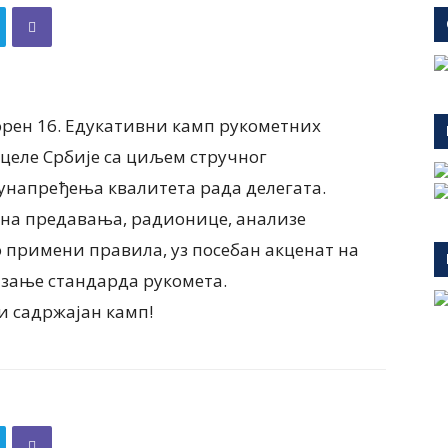
ворен 16. Едукативни камп рукометних
з целе Србије са циљем стручног
унапређења квалитета рада делегата.
чна предавања, радионице, анализе
о примени правила, уз посебан акценат на
зање стандарда рукомета.
 садржајан камп!