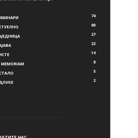
74
ЕМИНАРИ
60
КТУЕЛНО
27
АЈЕДНИЦА
22
АЈАВА
14
ИСТЕ
8
N MEMORIAM
5
СТАЛО
2
ДЛУКЕ
РАТИТЕ НАС