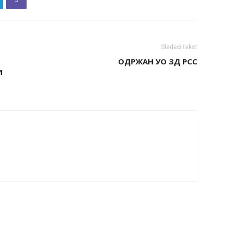
Sledeći tekst
ОДРЖАН УО ЗД РСС
И