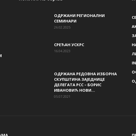
ОДРЖАНИ РЕГИОНАЛНИ
С
СЕМИНАРИ
A
26.02.2025
З
СРЕЋАН УСКРС
Н
16.04.2023
Л
М
I
О
ОДРЖАНА РЕДОВНА ИЗБОРНА
СКУПШТИНА ЗАЈЕДНИЦЕ
О
ДЕЛЕГАТА РСС – БОРИС
ИВАНОВИЋ НОВИ...
05.07.2021
АМА
П