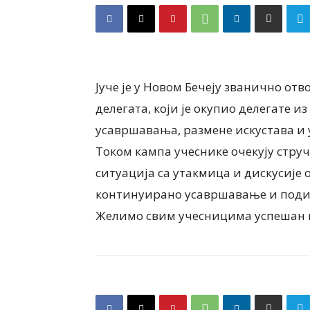
Јуче је у Новом Бечеју званично от
делегата, који је окупио делегате и
усавршавања, размене искустава и 
Током кампа учеснике очекују стру
ситуација са утакмица и дискусије 
континуирано усавршавање и поди
Желимо свим учесницима успешан и