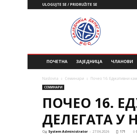
ULOGUJTE SE / PRIDRUŽITE SE
ЗД
РСС
ПОЧЕТНА
ЗАЈЕДНИЦА
ЧЛАНОВИ
Naslovna
Семинари
Почео 16. Едукативни ка
СЕМИНАРИ
ПОЧЕО 16. 
ДЕЛЕГАТА У 
Од
System Administrator
-
27.06.2026
171