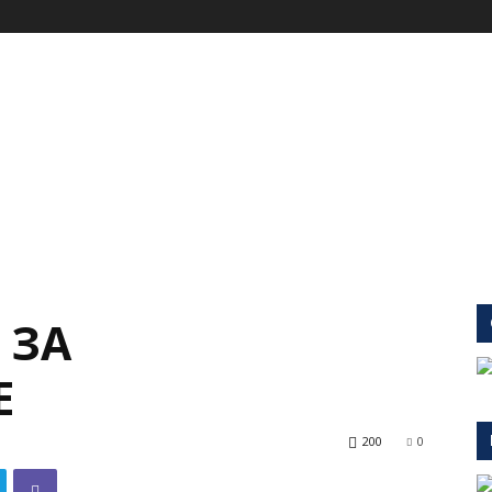
 ЗА
Е
200
0