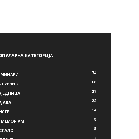
ОПУЛАРНА КАТЕГОРИЈА
74
ЕМИНАРИ
60
КТУЕЛНО
27
АЈЕДНИЦА
22
АЈАВА
14
ИСТЕ
8
N MEMORIAM
5
СТАЛО
2