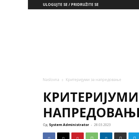
ULOGUJTE SE / PRIDRUŽITE SE
ЗД
РСС
Naslovna
Критеријуми за напредовање
КРИТЕРИЈУМИ
НАПРЕДОВАЊ
Од
System Administrator
-
28.03.2023