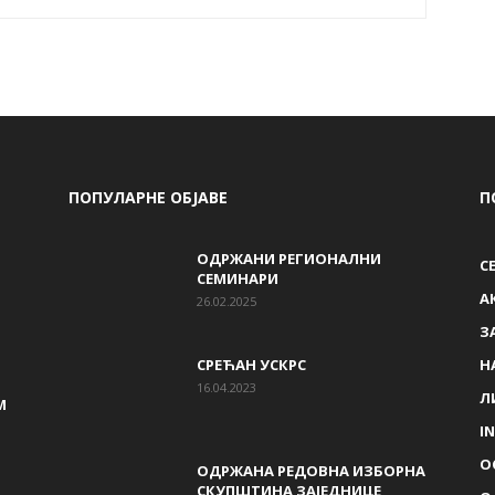
ПОПУЛАРНЕ ОБЈАВЕ
П
ОДРЖАНИ РЕГИОНАЛНИ
С
СЕМИНАРИ
A
26.02.2025
З
СРЕЋАН УСКРС
Н
16.04.2023
Л
М
I
О
ОДРЖАНА РЕДОВНА ИЗБОРНА
СКУПШТИНА ЗАЈЕДНИЦЕ