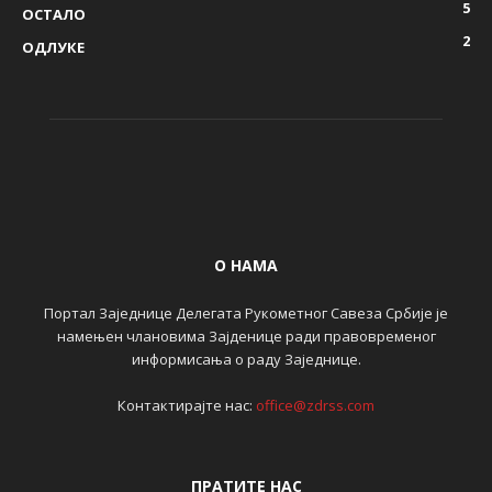
5
ОСТАЛО
2
ОДЛУКЕ
О НАМА
Портал Заједнице Делегата Рукометног Савеза Србије је
намењен члановима Зајденице ради правовременог
информисања о раду Заједнице.
Контактирајте нас:
office@zdrss.com
ПРАТИТЕ НАС