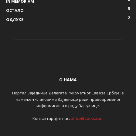
IN MEMORIAM
5
ОСТАЛО
2
ОДЛУКЕ
О НАМА
Портал Заједнице Делегата Рукометног Савеза Србије је
намењен члановима Зајденице ради правовременог
информисања о раду Заједнице.
Контактирајте нас:
office@zdrss.com