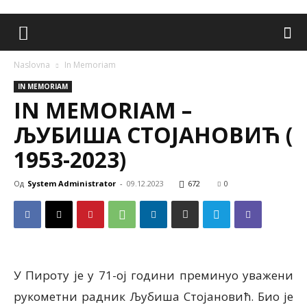
Naslovna
In Memoriam
IN MEMORIAM
IN MEMORIAM –
ЉУБИША СТОЈАНОВИЋ (
1953-2023)
Од
System Administrator
-
09.12.2023
672
0
У Пироту је у 71-ој години преминуо уважени
рукометни радник Љубиша Стојановић. Био је