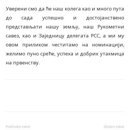
Уверени смо да ће наш колега као и много пута
до сада успешно и достојанствено
представљати нашу земљу, наш Рукометни
савез, као и Заједницу делегата РСС, а ми му
овом приликом честитамо на номинацији,
желимо пуно среће, успеха и добрих утакмица
на првенству.
Prethodni tekst
Sledeći tekst