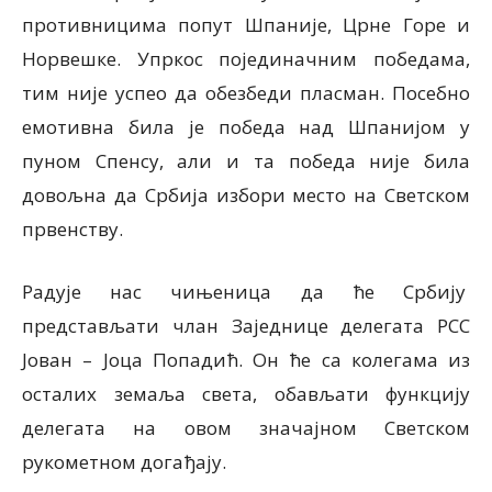
противницима попут Шпаније, Црне Горе и
Норвешке. Упркос појединачним победама,
тим није успео да обезбеди пласман. Посебно
емотивна била је победа над Шпанијом у
пуном Спенсу, али и та победа није била
довољна да Србија избори место на Светском
првенству.
Радује нас чињеница да ће Србију
представљати члан Заједнице делегата РСС
Јован – Јоца Попадић. Он ће са колегама из
осталих земаља света, обављати функцију
делегата на овом значајном Светском
рукометном догађају.