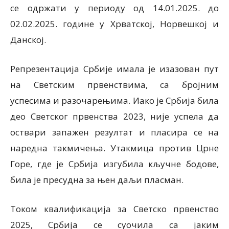
се одржати у периоду од 14.01.2025. до
02.02.2025. године у Хрватској, Норвешкој и
Данској.
Репрезентација Србије имала је изазован пут
на Светским првенствима, са бројним
успесима и разочарењима. Иако је Србија била
део Светског првенства 2023, није успела да
оствари запажен резултат и пласира се на
наредна такмичења. Утакмица против Црне
Горе, где је Србија изгубила кључне бодове,
била је пресудна за њен даљи пласман.
Током квалификација за Светско првенство
2025, Србија се суочила са јаким