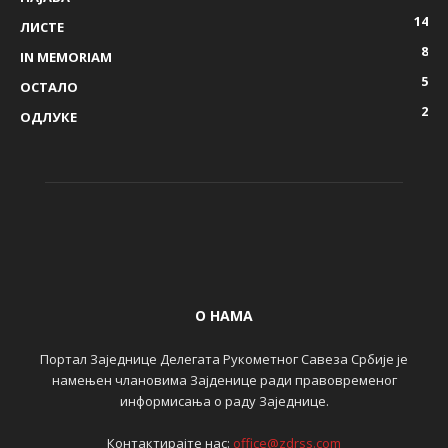
14
ЛИСТЕ
8
IN MEMORIAM
5
ОСТАЛО
2
ОДЛУКЕ
О НАМА
Портал Заједнице Делегата Рукометног Савеза Србије је
намењен члановима Зајденице ради правовременог
информисања о раду Заједнице.
Контактирајте нас:
office@zdrss.com