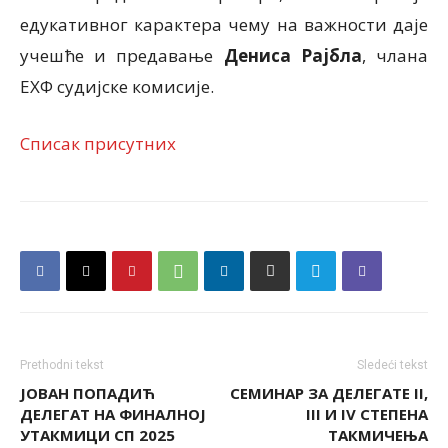
едукативног карактера чему на важности даје
учешће и предавање
Дениса Рајбла
, члана
ЕХФ судијске комисије.
Списак присутних
Prethodni tekst
Sledeći tekst
ЈОВАН ПОПАДИЋ
СЕМИНАР ЗА ДЕЛЕГАТЕ II,
ДЕЛЕГАТ НА ФИНАЛНОЈ
III И IV СТЕПЕНА
УТАКМИЦИ СП 2025
ТАКМИЧЕЊА