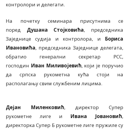
контролори и делегати.
На почетку семинара присутнима се
поред
Душана Стојковића
, председника
Заједнице судија и контролора, и
Бориса
Ивановића
, председника Заједнице делегата,
обратио генерални секретар РСС,
господин
Иван Миливојевић
, који је поручио
да српска рукометна кућа стоји на
располагању свим службеним лицима.
Дејан Миленковић
, директор Супер
рукометне лиге и
Ивана Јовановић
,
директорка Супер Б рукометне лиге пружиле су