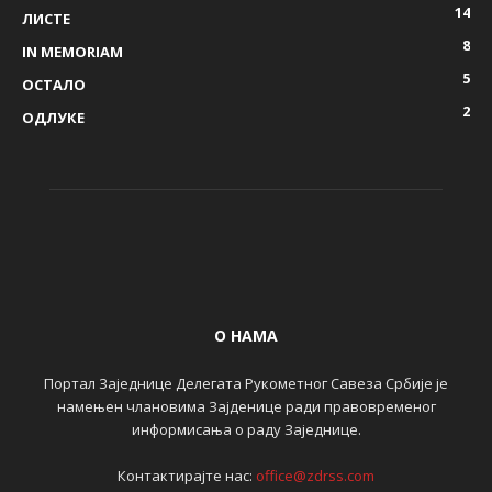
14
ЛИСТЕ
8
IN MEMORIAM
5
ОСТАЛО
2
ОДЛУКЕ
О НАМА
Портал Заједнице Делегата Рукометног Савеза Србије је
намењен члановима Зајденице ради правовременог
информисања о раду Заједнице.
Контактирајте нас:
office@zdrss.com