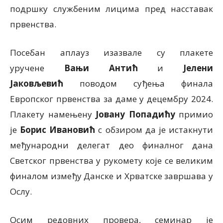
подршку службеним лицима пред на
с
ставак
првенства.
Пос
ебан аплауз изазвале су плакете
уручене
Вањи Антић
и
Јелени
Јаковљевић
поводом суђења финала
Европског првенства за даме у децембру 2024.
Плакету намењену
Јовану Попадићу
примио
је
Борис Ивановић
с обзиром да је истакнути
међународни делегат део финалног дана
Светског првенства у рукомету које се великим
финалом између Данске и Хрватске завршава у
Ослу.
Осим редовних провера, семинар је