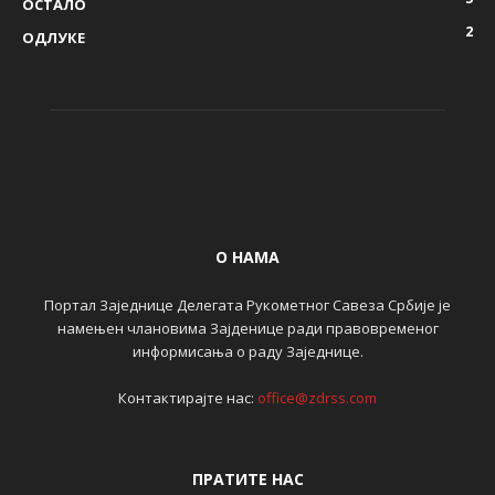
ОСТАЛО
2
ОДЛУКЕ
О НАМА
Портал Заједнице Делегата Рукометног Савеза Србије је
намењен члановима Зајденице ради правовременог
информисања о раду Заједнице.
Контактирајте нас:
office@zdrss.com
ПРАТИТЕ НАС