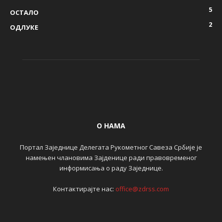
5
ОСТАЛО
2
ОДЛУКЕ
О НАМА
Портал Заједнице Делегата Рукометног Савеза Србије је
намењен члановима Зајденице ради правовременог
информисања о раду Заједнице.
Контактирајте нас:
office@zdrss.com